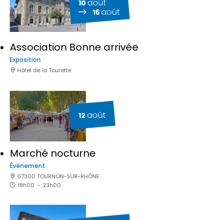
août
10
août
16
Association Bonne arrivée
Exposition
Hôtel de la Tourette
août
12
Marché nocturne
Évènement
07300 TOURNON-SUR-RHÔNE
18h00
–
23h00