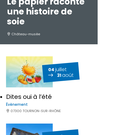
Le papier raconte
une histoire de
soie
Château-musée
juillet
04
août
31
Dites oui à l’été
Évènement
07300 TOURNON-SUR-RHÔNE