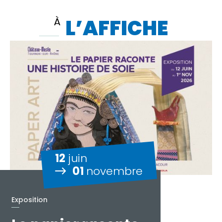
LʼAFFICHE
À
12
juin
01
novembre
Exposition