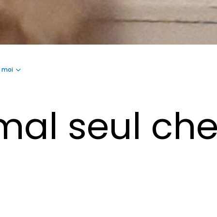
z moi
imal seul ch