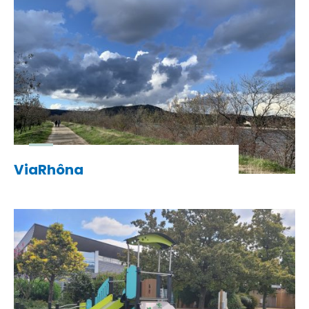
ViaRhôna