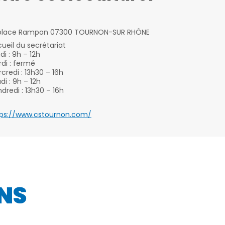
 place Rampon 07300 TOURNON-SUR RHÔNE
ueil du secrétariat
di : 9h – 12h
di : fermé
credi : 13h30 – 16h
di : 9h – 12h
dredi : 13h30 – 16h
tps://www.cstournon.com/
NS