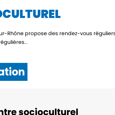
OCULTUREL
sur-Rhône propose des rendez-vous réguliers
 régulières…
ation
tre socioculturel