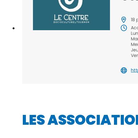
18
Acc
Lun
Mar
Mer
Jeu
Ven
ht
LES ASSOCIATIO