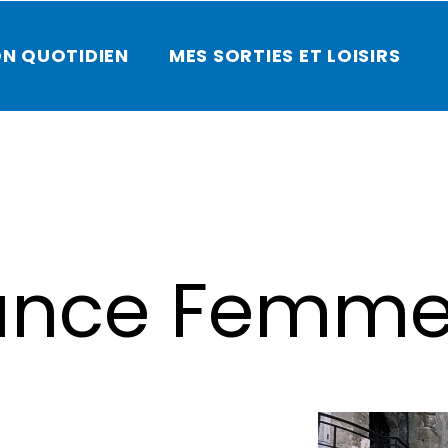
N QUOTIDIEN
MES SORTIES ET LOISIRS
rance Femm