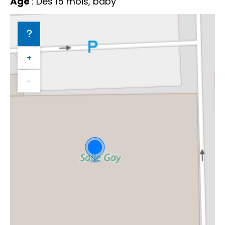
Âge
: Dès 15 mois, baby
+
−