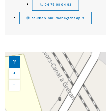
04 75 08 04 93
tournon-sur-rhone@cneap.fr
+
−