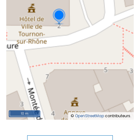
10 m
©
OpenStreetMap
contributeurs.