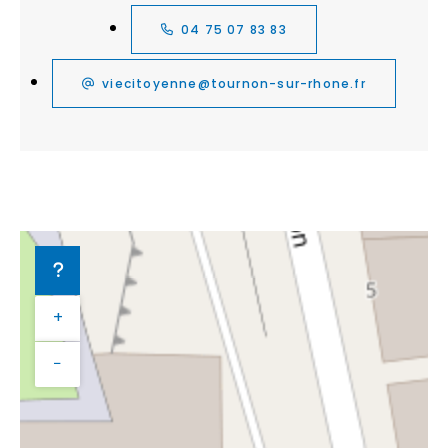
04 75 07 83 83
viecitoyenne@tournon-sur-rhone.fr
+
−