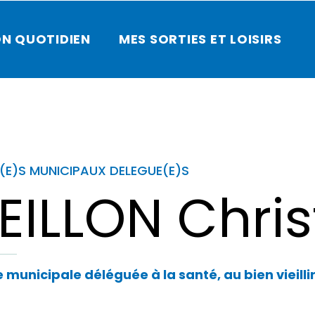
N QUOTIDIEN
MES SORTIES ET LOISIRS
(E)S MUNICIPAUX DELEGUE(E)S
EILLON Chris
 municipale déléguée à la santé, au bien vieillir