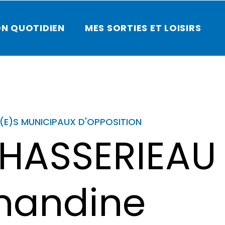
N QUOTIDIEN
MES SORTIES ET LOISIRS
(E)S MUNICIPAUX D'OPPOSITION
HASSERIEAU
andine