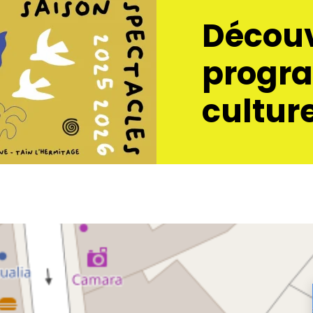
Découv
progr
culture