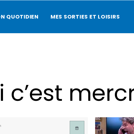
N QUOTIDIEN
MES SORTIES ET LOISIRS
 c’est mercr
n