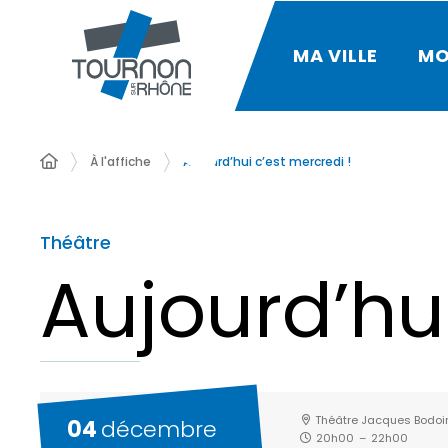
MA VILLE
MO
À l'affiche
Aujourd’hui c’est mercredi !
Théâtre
Aujourd’hui
Théâtre Jacques Bodoi
04
décembre
20h00
–
22h00