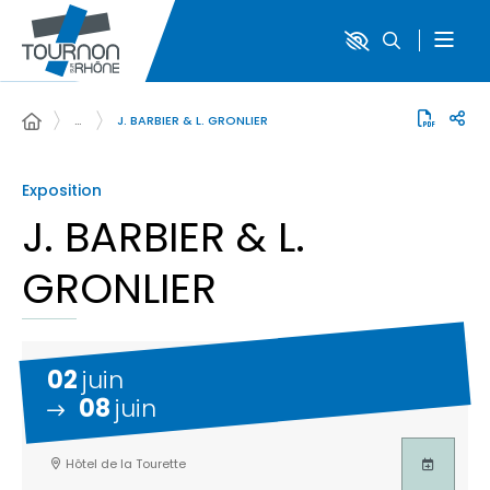
…
J. BARBIER & L. GRONLIER
Exposition
J. BARBIER & L.
GRONLIER
02
juin
08
juin
Hôtel de la Tourette