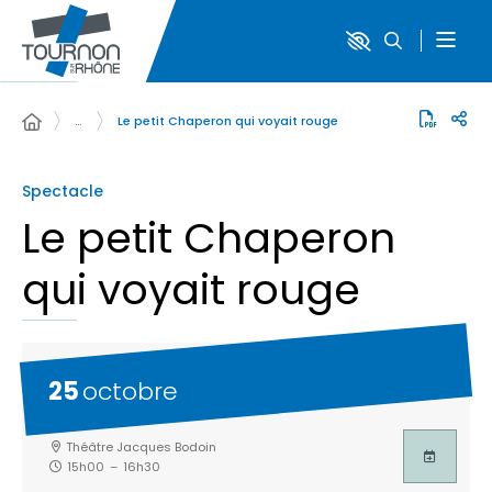
…
Le petit Chaperon qui voyait rouge
Spectacle
Le petit Chaperon
qui voyait rouge
25
octobre
Théâtre Jacques Bodoin
15h00
–
16h30