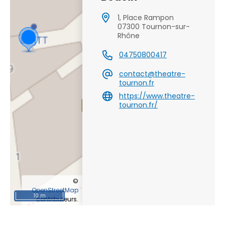
1, Place Rampon
07300 Tournon-sur-
Rhône
04750800417
contact@theatre-
tournon.fr
https://www.theatre-
tournon.fr/
©
OpenStreetMap
10 m
contributeurs.