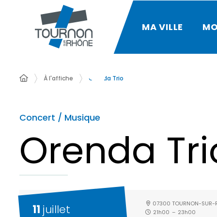
MA VILLE
MO
À l'affiche
Orenda Trio
Concert / Musique
Orenda Tri
07300 TOURNON-SUR-
11
juillet
21h00
–
23h00