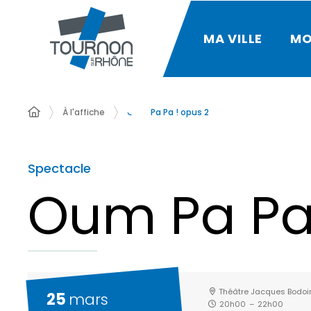
MA VILLE
MO
À l'affiche
Oum Pa Pa ! opus 2
Spectacle
Oum Pa Pa 
Théâtre Jacques Bodoi
25
mars
20h00
–
22h00