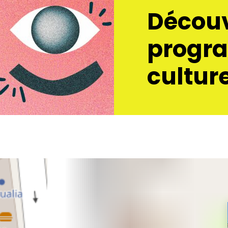
Découv
progr
culture