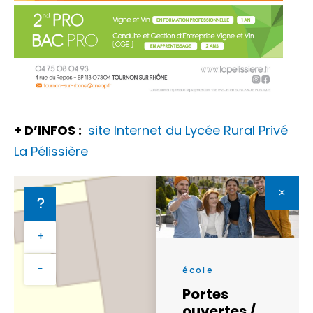
+ D’INFOS :
site Internet du Lycée Rural Privé
La Pélissière
+
−
école
Portes
ouvertes /