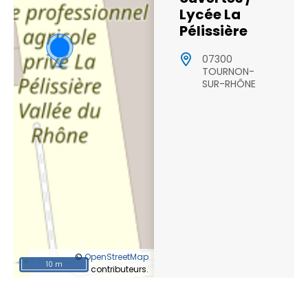
Lycée La
Pélissière
07300
TOURNON-
SUR-RHÔNE
©
OpenStreetMap
10 m
contributeurs.