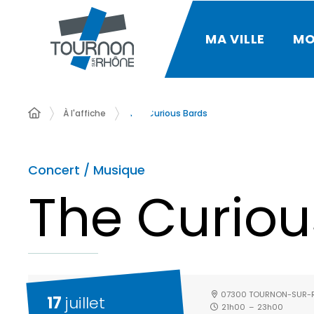
MA VILLE
MO
À l'affiche
The Curious Bards
Concert / Musique
The Curiou
07300 TOURNON-SUR-
17
juillet
21h00
–
23h00