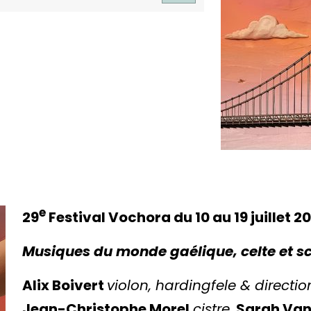
e
29
Festival Vochora du 10 au 19 juillet 2
Musiques du monde gaélique, celte et 
Alix Boivert
violon, hardingfele & directio
Jean-Christophe Morel
cistre
,
Sarah Va