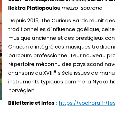
Ilektra Platiopoulou
mezzo-soprano
Depuis 2015, The Curious Bards réunit d
traditionnelles d’influence gaélique, cel
musique ancienne et des prestigieux conse
Chacun a intégré ces musiques tradition
parcours professionnel. Leur nouveau pr
répertoire méconnu des pays scandinave
e
chansons du XVIII
siècle issues de manus
instruments typiques comme la Nyckelha
norvégien.
Billetterie et Infos :
https://vochora.fr/fes