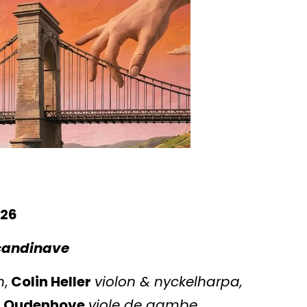
026
scandinave
n
,
Colin Heller
violon & nyckelharpa,
n Oudenhove
viole de gambe,