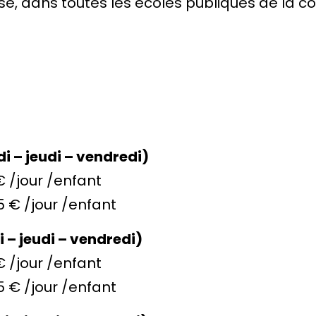
e, dans toutes les écoles publiques de la c
i – jeudi – vendredi)
€ /jour /enfant
5 € /jour /enfant
i – jeudi – vendredi)
€ /jour /enfant
5 € /jour /enfant