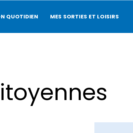
N QUOTIDIEN
MES SORTIES ET LOISIRS
itoyennes