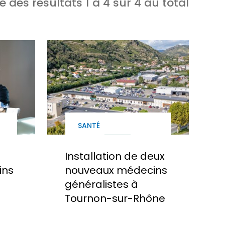
e des résultats
1
à
4
sur
4
au total
SANTÉ
Installation de deux
ins
nouveaux médecins
généralistes à
Tournon-sur-Rhône