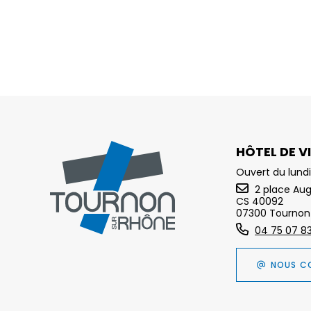
HÔTEL DE VI
Ouvert du lundi
2 place Au
CS 40092
07300 Tournon
04 75 07 8
NOUS C