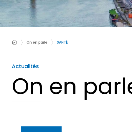
On en parle
SANTÉ
Actualités
On en parl