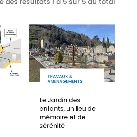
e des résultats
1
à
5
sur
5
au total
TRAVAUX &
AMÉNAGEMENTS
Le Jardin des
enfants, un lieu de
mémoire et de
sérénité