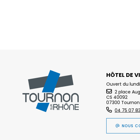
HÔTEL DE VI
Ouvert du lundi
2 place Au
CS 40092
07300 Tournon
04 75 07 8
NOUS C