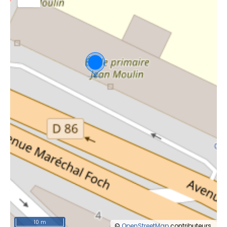
10 m
©
OpenStreetMap
contributeurs.