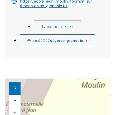
https://ecole-jean-moulin-tournon-sur-
rhone.web.ac-grenoble.fr/
04 75 08 78 51
ce.0070700y@ac-grenoble.fr
+
−