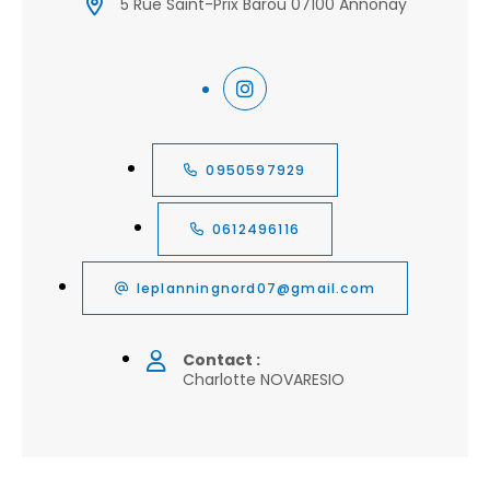
5 Rue Saint-Prix Barou 07100 Annonay
0950597929
0612496116
leplanningnord07@gmail.com
Contact :
Charlotte NOVARESIO