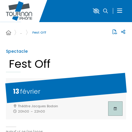
…
Fest Off
Spectacle
Fest Off
13
février
Théâtre Jacques Bodoin
20h00
–
22h00