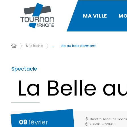
MA VILLE
MO
À l'affiche
La Belle au bois dormant
Spectacle
La Belle a
Théâtre Jacques Bodoi
09
février
20h00
–
22h00