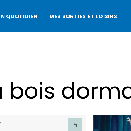
N QUOTIDIEN
MES SORTIES ET LOISIRS
u bois dorm
n