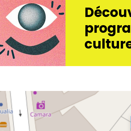
Découv
progr
culture