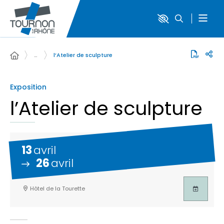
…
l’Atelier de sculpture
Exposition
l’Atelier de sculpture
13
avril
26
avril
Hôtel de la Tourette