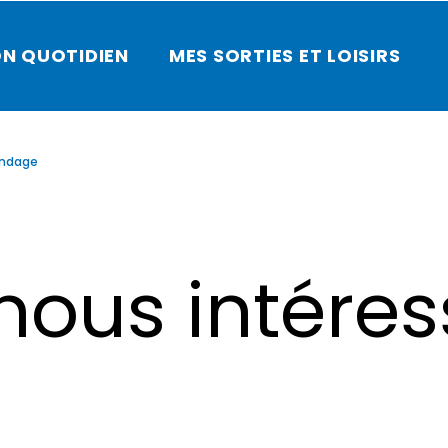
N QUOTIDIEN
MES SORTIES ET LOISIRS
ondage
 nous intére